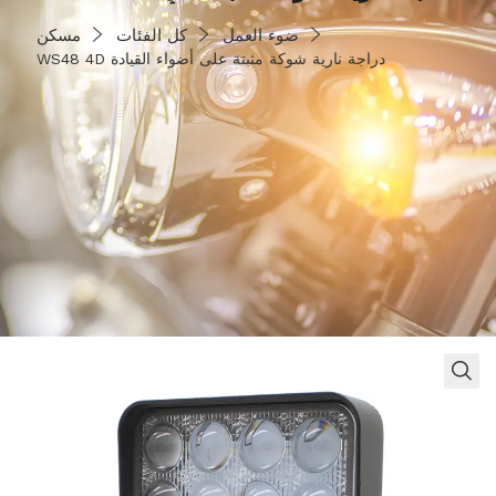
ى أضواء القيادة
ضوء العمل
كل الفئات
مسكن
WS48 4D دراجة نارية شوكة مثبتة على أضواء القيادة