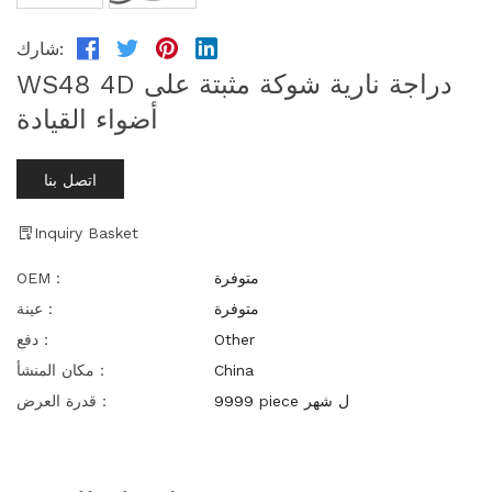
شارك:
WS48 4D دراجة نارية شوكة مثبتة على
أضواء القيادة
اتصل بنا
Inquiry Basket
متوفرة
OEM：
متوفرة
عينة：
Other
دفع：
China
مكان المنشأ：
9999 piece ل شهر
قدرة العرض：