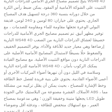
يتيح تصميم مصباح الجري الأمامي للدراجات النارية WS48 4D
التثبيت على الشوكة الأمامية أو المقود. يمكن ضبط رأس الكرة
من خلال دورانه بنسبة 360 درجة لتسهيل هدف المصباح
الجاري. يحتوي على خياران: 80 لومين و 240 لومن. قذيفة
البولي الوعرة تجعلها مقاومة للماء ومقاومة للصدمات ، مع
توفير مظهر أنيق. تم تصميم مصابيح الجري الأمامية للدراجات
النارية WS48 4D خصيصًا لعشاق الدراجات النارية من الصعب
إرضاءها وهي معيار جديد للأناقة والأداء. يوفر التصميم الخفيف
والضغوط حلًا بسيطًا لاستبدال المصابيح الأمامية الأصلية على
الدراجات النارية دون مواقع التثبيت الأصلية. مع مصابيح القيادة
الأمامية للدراجة النارية WS48 4D ، يمكنك الركوب بأمان
وسلاسة في الليل دون أن تبهرها أضواء المركبات الأخرى أو
أعمى الأضواء القادمة. يحتوي على بنية فريدة لفصل خط الطاقة
وخط الإشارة للمصباح ، بحيث يمكن أن يقلل تركيبه من مشكلة
الأسلاك. القشرة مصنوعة من البلاستيك عالي الجودة ABS ، مما
يجعلها متينة وخفيفة الوزن ؛ وهي مدعومة بمصباح LED طويل
العمر ، مع استهلاك منخفض للطاقة ، وتدفئة أقل وضوضاء
الاهتزاز المنخفضة.