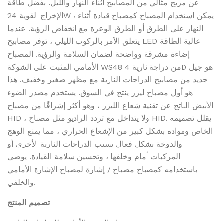
عن مزيج مثالي من المصابيح أثناء النهار والليل. بفضل طاقة
الإخراج القوية 24W ، يمكن استخدام المصباح كمصباح قيادة أثناء
النهار على الطرق أو الطرق الوعرة مع انخفاض الرؤية. عندما
يتعلق الأمر بالركوب الليلي ، توفر مصابيح LED عالية الطاقة
إضاءة مشرقة وواضحة لضمان السلامة والرؤية. المصباح
الأمامي المثبت على الشوكة WS48 من دراجة نارية 4D هو جيل
جديد من مصابيح الدراجات النارية مع مظهر صغير وخفيف. هذا
هو أول مصباح ليزر ينتج في السوق. يستخدم مصدر الضوء
الأبيض الناتج عن تقنية شعاع الليزر ، وهو أكثر إشراقًا من مصباح
HID ، ولا يتداخل مع تردد الراديو مثل مصباح HID. يقلل تصميمه
الخاص ومواده بشكل كبير من الإشعاع الحراري ، مما يمنع الوهج
والدوخة بشكل فعال بسبب الدراجات النارية الأخرى أو
المركبات أمام وخلفها ، وتحسين سلامة القيادة. يوصى
باستخدامه كمصباح مصباح / إشارة لمصباح الإشارة الأمامي
والخلفي.
تصميم المنتج