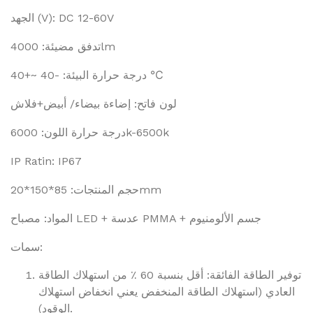
الجهد (V): DC 12-60V
تدفق مضيئة: 4000lm
درجة حرارة البيئة: -40 ~+40 ℃
لون فاتح: إضاءة بيضاء/ أبيض+فلاش
درجة حرارة اللون: 6000k-6500k
IP Ratin: IP67
حجم المنتجات: 85*150*20mm
المواد: مصباح LED + عدسة PMMA + جسم الألومنيوم
سمات:
توفير الطاقة الفائقة: أقل بنسبة 60 ٪ من استهلاك الطاقة
العادي (استهلاك الطاقة المنخفض يعني انخفاض استهلاك
الوقود).