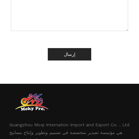
إرسال
Guangzhou Moqi Internation Import and Export Co. ، Ltd
هي مؤسسة تصدير متخصصة في تصميم وتطوير وإنتاج مصابيح