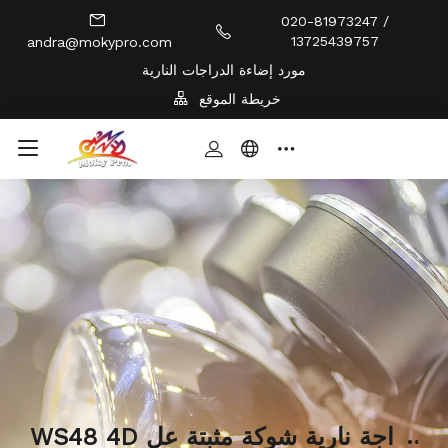
020-81973247 /
13725439757
andra@mokypro.com
مورد إضاءة الدراجات النارية
خريطة الموقع
WS48 4D دراجة نارية شوكة مثبتة عل