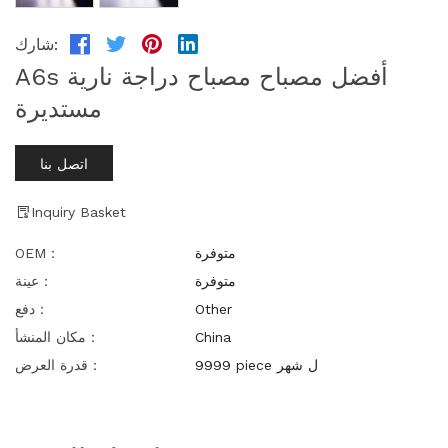
شارك:
A6s أفضل مصباح مصباح دراجة نارية
مستديرة
اتصل بنا
Inquiry Basket
متوفرة
OEM：
متوفرة
عينة：
Other
دفع：
China
مكان المنشأ：
9999 piece ل شهر
قدرة العرض：