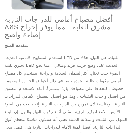
أفضل مصباح أمامي للدراجات النارية
A6S مشرق للغاية ، مما يوفر إخراج
إضاءة واضح
مقدمة المنتج:
استخدم المصابيح الأمامية الجديدة LED من A6s للقيادة في الليل.
تحتوي تقنية LED الجديدة على وضع حزمة فريد ومثالي ، مما يضع
الضوء حيث تحتاج أكثر لضمان السلامة والراحة. يستخدم كل مصباح
أمامي مكونات عالية الجودة ، بما في ذلك أحواض الحرارة المصممة
خصيصًا ، للحفاظ على مصباحك باردًا ومشرقًا أثناء الاستخدام. مصنوع
من أفضل وأحدث التقنيات ، وهذا هو أفضل المصباح الأمامي للدراجات
النارية ، ومناسبة لأي نموذج من الدراجات النارية. إنه ينبعث من الضوء
الأبيض اللامع لتوفير الرؤية المثلى أثناء ركوب النهار والليل. إن البناء
السهل في التثبيت والمكانة المتينة يعني أنه سيكون مناسبًا لمعظم أنواع
الدراجات النارية. أفضل لمبة الأمام للدراجات النارية هي أفضل بديل