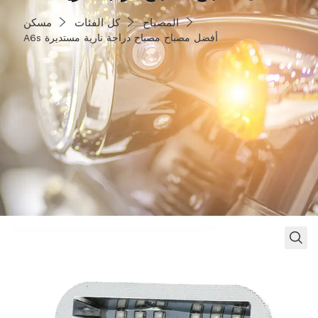
مستديرة
المصباح
كل الفئات
مسكن
A6s أفضل مصباح مصباح دراجة نارية مستديرة