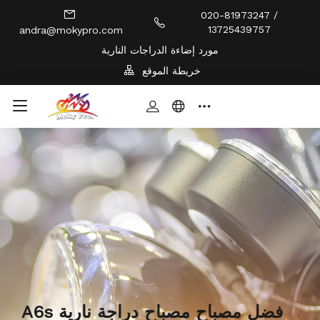
020-81973247 /
13725439757
andra@mokypro.com
مورد إضاءة الدراجات النارية
خريطة الموقع
A6s أفضل مصباح مصباح دراجة نارية