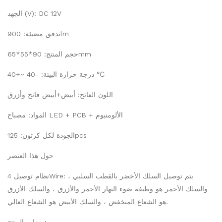
الجهد (V): DC 12V
تدفق مضيئة: 900lm
حجم المنتج: 90*55*65mm
درجة حرارة البيئة: -40 ~+40 ℃
اللون الفاتح: أبيض+أبيض فاتح وأزرق
المواد: مصباح LED + PCB + الألومنيوم
الجودة لكل كرتون: 125pcs
حول هذا العنصر
نظام توصيل 4Wire: يتم توصيل السلك الأخضر بالقطب السلبي ،
والسلك الأحمر هو وظيفة ضوء النهار الأحمر والأزرق ، والسلك الأزرق
هو الشعاع المنخفض ، والسلك الأبيض هو الشعاع العالي.