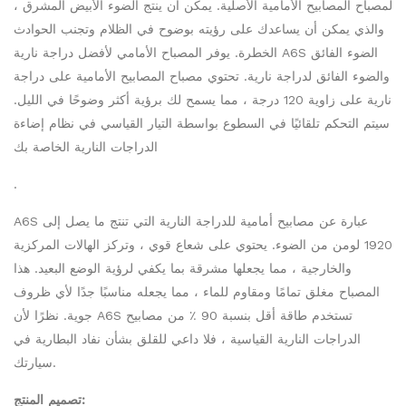
لمصباح المصابيح الأمامية الأصلية. يمكن أن ينتج الضوء الأبيض المشرق ،
والذي يمكن أن يساعدك على رؤيته بوضوح في الظلام وتجنب الحوادث
الخطرة. يوفر المصباح الأمامي لأفضل دراجة نارية A6S الضوء الفائق
والضوء الفائق لدراجة نارية. تحتوي مصباح المصابيح الأمامية على دراجة
نارية على زاوية 120 درجة ، مما يسمح لك برؤية أكثر وضوحًا في الليل.
سيتم التحكم تلقائيًا في السطوع بواسطة التيار القياسي في نظام إضاءة
الدراجات النارية الخاصة بك
.
A6S عبارة عن مصابيح أمامية للدراجة النارية التي تنتج ما يصل إلى
1920 لومن من الضوء. يحتوي على شعاع قوي ، وتركز الهالات المركزية
والخارجية ، مما يجعلها مشرقة بما يكفي لرؤية الوضع البعيد. هذا
المصباح مغلق تمامًا ومقاوم للماء ، مما يجعله مناسبًا جدًا لأي ظروف
جوية. نظرًا لأن A6S تستخدم طاقة أقل بنسبة 90 ٪ من مصابيح
الدراجات النارية القياسية ، فلا داعي للقلق بشأن نفاد البطارية في
سيارتك.
تصميم المنتج: