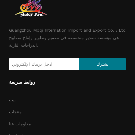
Guangzhou Moqi Internation Import and Export Co. ، Ltd
هي مؤسسة تصدير متخصصة في تصميم وتطوير وإنتاج مصابيح
الدراجات النارية.
يشترك
روابط سريعة
بيت
منتجات
معلومات عنا