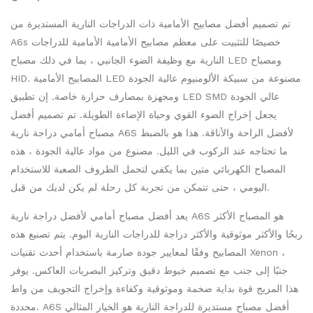
تم تصميم أفضل مصابيح الأمامية ذات الدراجات النارية المستديرة من
A6s خصيصًا للتثبيت على معظم مصابيح الأمامية الأمامية للدراجات
النارية مع وظيفة الضوء الجانبي ، بما في ذلك مصباح LED ومصباح
HID. المصابيح الأمامية LED مصنوعة من سبيكة الألومنيوم عالية الجودة
ومجهزة بمصارف حرارة خاصة. إن تطبيق LED SMD عالي الجودة
يجعل إخراج الضوء القوي وحياة الإضاءة الطويلة. تم تصميم أفضل
مصباح أمامي دراجة نارية A6S لأفضل الراحة والأناقة. هذا هو بالضبط
ما تحتاجه عند الركوب في الليل. مصنوع من مواد عالية الجودة ، هذه
المصباح الكهربائي متين بما يكفي لتحمل الظروف الصعبة للاستخدام
اليومي ، حتى تتمكن من تجربة كل رحلة لم يكن لديك من قبل.
يعد أفضل مصباح أمامي لأفضل دراجة نارية A6S هو المصباح الأكثر
ربحًا والأكثر موثوقية والأكثر دراجة للدراجات النارية اليوم. يتم تصنيع هذه
المصابيح وفقًا لمعايير جودة صارمة باستخدام أحدث تقنيات Xenon ،
جنبًا إلى جنب مع تصميم خيوط دقيق وتركيز البصريات العاكس. يوفر
هذا المزيج قوة بداية ضخمة وموثوقية وكفاءة وإخراج التجويف من واط
محددة. A6S أفضل مصباح مستديرة للدراجة النارية هو الخيار المثالي